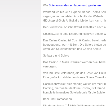
Wie
Spielautomaten schlagen und gewinnen
Während ich bin kein Experte für das Thema Spiel
sagen, einer der letzten Abschnitte der Websit
Glücksspiel-Slots Artikel, die ich denken kann, h
Der Glücksspiel Abschnitt wird schließlich nach 
CosmikCasino eine Erfahrung nicht von dieser W
Das Online Casino ist Cosmik Casino bereit, jed
überzeugend, wert mit Boni. Die Spiele bieten b
Arten von Spielautomaten und Casino Spiele.
Software und Spiele
Das Casino in Malta lizenziert werden zwei bek
versorgen.
Von Industrie-Veteranen, die das Beste von Onli
Eine große Anzahl der amüsante Spiele Cosmik
Cosmik entwickelt sich ständig weiter, um mehr 
Gaming, die zweite Plattform Cosmik, ist führend
komplette intensives Spielerlebnis für die Spieler
Boni und Promotionen
Die dramatische C $ 8104 Willkommenspaket ist e