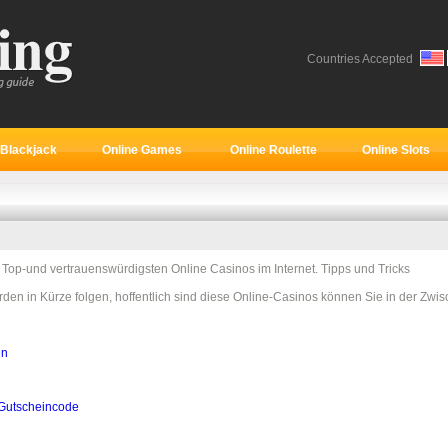
Countries Accepted
 Blackjack
Online Games 
Online Roulette
Online Slots
Top-und vertrauenswürdigsten Online Casinos im Internet. Tipps und Tricks
n in Kürze folgen, hoffentlich sind diese Online-Casinos können Sie in der Zwisc
en
 Gutscheincode