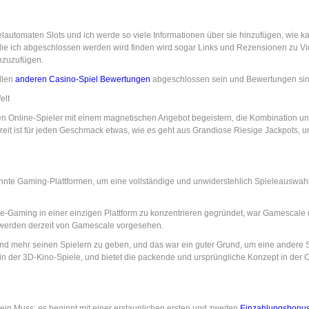
automaten Slots und ich werde so viele Informationen über sie hinzufügen, wie kann
e, die ich abgeschlossen werden wird finden wird sogar Links und Rezensionen zu
inzuzufügen.
allen
anderen Casino-Spiel Bewertungen
abgeschlossen sein und Bewertungen sind
elt
en Online-Spieler mit einem magnetischen Angebot begeistern, die Kombination unw
ereit ist für jeden Geschmack etwas, wie es geht aus Grandiose Riesige Jackpots, 
annte Gaming-Plattformen, um eine vollständige und unwiderstehlich Spieleauswah
ne-Gaming in einer einzigen Plattform zu konzentrieren gegründet, war Gamescale 
 werden derzeit von Gamescale vorgesehen.
und mehr seinen Spielern zu geben, und das war ein guter Grund, um eine andere So
 in der 3D-Kino-Spiele, und bietet die packende und ursprüngliche Konzept in der 
.
in Muss; es beginnt mit einer erstaunlichen ersten und zweiten
Einzahlungsbonus